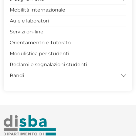
Mobilità Internazionale
Competenze trasversali in Unibas
Aule e laboratori
Archivio Insegnamenti
Servizi on-line
Archivio Insegnamenti corso di laurea in
Matematica (L 35)
Orientamento e Tutorato
Archivio Insegnamenti corso di laurea
Modulistica per studenti
Magistrale in Matematica (LM 40)
Reclami e segnalazioni studenti
Bandi
Bandi per la didattica
Bandi per studenti e dottorandi