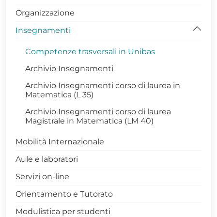
Organizzazione
Dottorati di Ricerca DISBA
Insegnamenti
Contatti Coordinatrice Dottorato
Gruppo di Assicurazione della Qualità
Competenze trasversali in Unibas
PhDiaries
Archivio Insegnamenti
Infrastrutture di Ricerca
Archivio Insegnamenti corso di laurea in
Matematica (L 35)
Internazionalizzazione
Archivio Insegnamenti corso di laurea
Terza Missione
Magistrale in Matematica (LM 40)
Avvisi Dottorato
Mobilità Internazionale
Modulistica Dottorandi
Aule e laboratori
Archivio Dottorati
Servizi on-line
SCIENZE XL CICLO
Orientamento e Tutorato
SCIENZE XXXIX CICLO
Modulistica per studenti