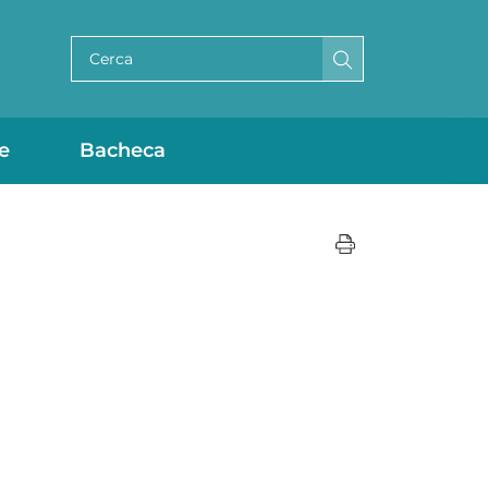
Cerca per testo
e
Bacheca