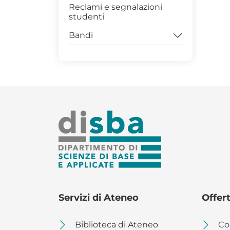
corso di laurea Magistrale
Reclami e segnalazioni
in Matematica (LM 40)
studenti
Bandi
Bandi per la didattica
Bandi per studenti e
dottorandi
Servizi di Ateneo
Offer
Biblioteca di Ateneo
Co