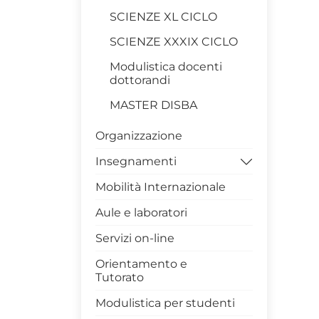
SCIENZE XL CICLO
SCIENZE XXXIX CICLO
Modulistica docenti
dottorandi
MASTER DISBA
Organizzazione
Insegnamenti
Mobilità Internazionale
Competenze trasversali
in Unibas
Aule e laboratori
Archivio Insegnamenti
Servizi on-line
Archivio Insegnamenti
Orientamento e
corso di laurea in
Tutorato
Matematica (L 35)
Modulistica per studenti
Archivio Insegnamenti