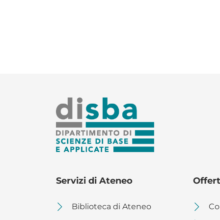
Bandi per studenti e
SCIENZE XL CICLO
dottorandi
SCIENZE XXXIX CICLO
Modulistica docenti
dottorandi
MASTER DISBA
Servizi di Ateneo
Offer
Biblioteca di Ateneo
Co