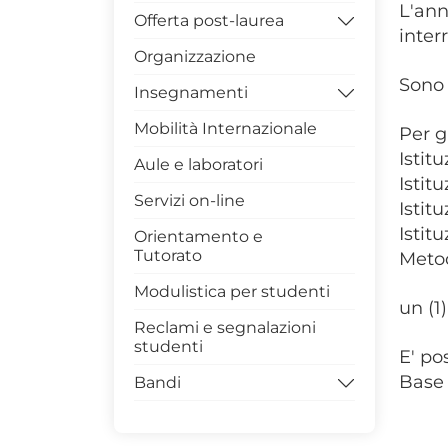
L'ann
Offerta post-laurea
inter
Organizzazione
Dottorati di Ricerca
DISBA
Sono 
Insegnamenti
Contatti Coordinatrice
Mobilità Internazionale
Per g
Competenze trasversali
Dottorato
in Unibas
Istitu
Aule e laboratori
Gruppo di Assicurazione
Istitu
Archivio Insegnamenti
della Qualità
Servizi on-line
Istit
Archivio Insegnamenti
PhDiaries
Istit
Orientamento e
corso di laurea in
Tutorato
Metod
Infrastrutture di Ricerca
Matematica (L 35)
Modulistica per studenti
Internazionalizzazione
Archivio Insegnamenti
un (1
corso di laurea Magistrale
Reclami e segnalazioni
Terza Missione
in Matematica (LM 40)
studenti
E' po
Avvisi Dottorato
Base 
Bandi
Modulistica Dottorandi
Bandi per la didattica
Archivio Dottorati