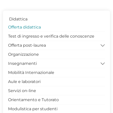
Didattica
Offerta didattica
Test di ingresso e verifica delle conoscenze
Offerta post-laurea
Organizzazione
Dottorati di Ricerca DISBA
Insegnamenti
Contatti Coordinatrice Dottorato
Mobilità Internazionale
Gruppo di Assicurazione della Qualità
Competenze trasversali in Unibas
Aule e laboratori
PhDiaries
Archivio Insegnamenti
Servizi on-line
Infrastrutture di Ricerca
Archivio Insegnamenti corso di laurea in
Matematica (L 35)
Orientamento e Tutorato
Internazionalizzazione
Archivio Insegnamenti corso di laurea
Modulistica per studenti
Terza Missione
Magistrale in Matematica (LM 40)