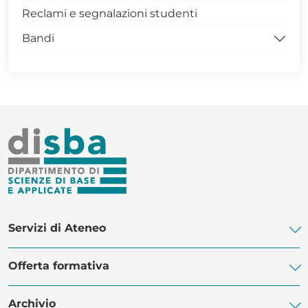
Reclami e segnalazioni studenti
Avvisi Dottorato
Bandi
Modulistica Dottorandi
Archivio Dottorati
Bandi per la didattica
SCIENZE XL CICLO
Bandi per studenti e dottorandi
SCIENZE XXXIX CICLO
Modulistica docenti dottorandi
MASTER DISBA
Servizi di Ateneo
Offerta formativa
Biblioteca di Ateneo
Centro Linguistico di Ateneo
Archivio