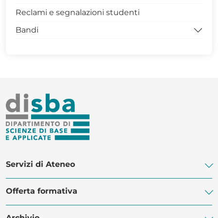
Reclami e segnalazioni studenti
Avvisi Dottorato
Bandi
Modulistica Dottorandi
Archivio Dottorati
Bandi per la didattica
SCIENZE XL CICLO
Bandi per studenti e dottorandi
SCIENZE XXXIX CICLO
Modulistica docenti dottorandi
MASTER DISBA
Servizi di Ateneo
Offerta formativa
Biblioteca di Ateneo
Centro Linguistico di Ateneo
Archivio