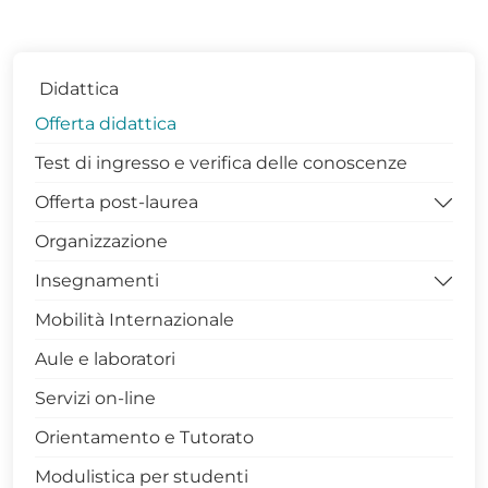
Didattica
Offerta didattica
Test di ingresso e verifica delle conoscenze
Offerta post-laurea
Organizzazione
Dottorati di Ricerca DISBA
Insegnamenti
Contatti Coordinatrice Dottorato
Mobilità Internazionale
Gruppo di Assicurazione della Qualità
Competenze trasversali in Unibas
Aule e laboratori
PhDiaries
Archivio Insegnamenti
Servizi on-line
Infrastrutture di Ricerca
Archivio Insegnamenti corso di laurea in
Matematica (L 35)
Orientamento e Tutorato
Internazionalizzazione
Archivio Insegnamenti corso di laurea
Modulistica per studenti
Terza Missione
Magistrale in Matematica (LM 40)