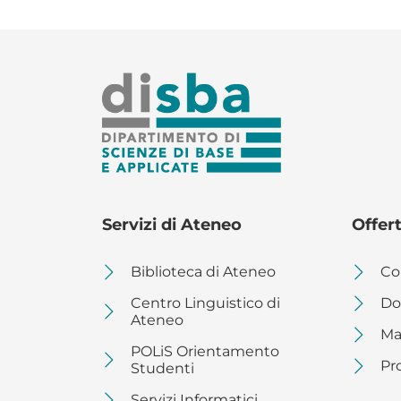
Bandi per studenti e
SCIENZE XL CICLO
dottorandi
SCIENZE XXXIX CICLO
Modulistica docenti
dottorandi
MASTER DISBA
Servizi di Ateneo
Offer
Biblioteca di Ateneo
Co
Centro Linguistico di
Dot
Ateneo
Ma
POLiS Orientamento
Pr
Studenti
Servizi Informatici