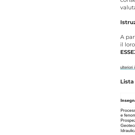
Bandi per studenti e
valut
SCIENZE XL CICLO
dottorandi
SCIENZE XXXIX CICLO
Istru
Modulistica docenti
dottorandi
A par
il lor
MASTER DISBA
ESS
ulterior
Lista
Inseg
Process
e fenom
Prospez
Geotecn
Idraulic