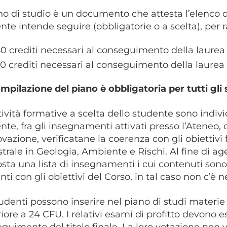
ano di studio è un documento che attesta l’elenco d
nte intende seguire (obbligatorie o a scelta), per 
80 crediti necessari al conseguimento della laurea 
20 crediti necessari al conseguimento della laurea
mpilazione del piano è obbligatoria per tutti gli 
tività formative a scelta dello studente sono ind
nte, fra gli insegnamenti attivati presso l’Ateneo, 
vazione, verificatane la coerenza con gli obiettivi
trale in Geologia, Ambiente e Rischi. Al fine di age
sta una lista di insegnamenti i cui contenuti sono g
nti con gli obiettivi del Corso, in tal caso non c’è 
tudenti possono inserire nel piano di studi materi
iore a 24 CFU. I relativi esami di profitto devono 
guimento del titolo finale. La loro votazione non ve