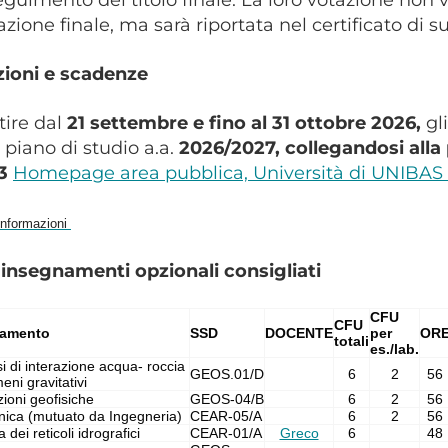
azione finale, ma sarà riportata nel certificato di
zioni e scadenze
tire dal
21 settembre e fino al 31 ottobre 2026,
gl
o piano di studio a.a.
2026/2027, collegandosi alla
E3
Homepage area pubblica, Università di UNIBAS (
i informazioni
 insegnamenti opzionali consigliati
CFU
CFU
namento
SSD
DOCENTE
per
OR
totali
es./lab.
i di interazione acqua- roccia
GEOS.01/D
6
2
56
eni gravitativi
ioni geofisiche
GEOS-04/B
6
2
56
ica (mutuato da Ingegneria)
CEAR-05/A
6
2
56
a dei reticoli idrografici
CEAR-01/A
Greco
6
48