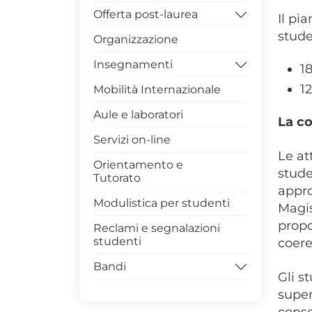
Offerta post-laurea
Il pi
stude
Organizzazione
Dottorati di Ricerca
DISBA
Insegnamenti
1
Contatti Coordinatrice
1
Mobilità Internazionale
Competenze trasversali
Dottorato
in Unibas
Aule e laboratori
Gruppo di Assicurazione
La co
Archivio Insegnamenti
della Qualità
Servizi on-line
Le at
Archivio Insegnamenti
PhDiaries
Orientamento e
corso di laurea in
stude
Tutorato
Infrastrutture di Ricerca
Matematica (L 35)
appro
Modulistica per studenti
Internazionalizzazione
Magis
Archivio Insegnamenti
corso di laurea Magistrale
propo
Reclami e segnalazioni
Terza Missione
in Matematica (LM 40)
studenti
coere
Avvisi Dottorato
Bandi
Gli s
Modulistica Dottorandi
super
Bandi per la didattica
Archivio Dottorati
conse