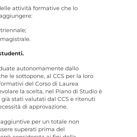
elle attività formative che lo
raggiungere:
triennale;
 magistrale.
studenti.
ividuate autonomamente dallo
che le sottopone, al CCS per la loro
 formativi del Corso di Laurea
volare la scelta, nel Piano di Studio è
ià stati valutati dal CCS e ritenuti
necessità di approvazione.
e aggiuntive per un totale non
essere superati prima del
rrà considerata ai fini della