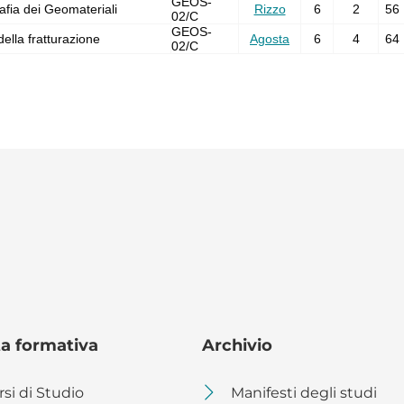
GEOS-
afia dei Geomateriali
Rizzo
6
2
56
02/C
GEOS-
della fratturazione
Agosta
6
4
64
02/C
ta formativa
Archivio
rsi di Studio
Manifesti degli studi