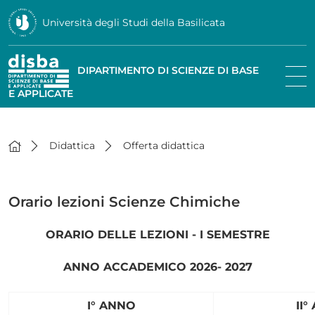
Università degli Studi della Basilicata
DIPARTIMENTO DI SCIENZE DI BASE
E APPLICATE
Didattica
Offerta didattica
Orario lezioni Scienze Chimiche
ORARIO DELLE LEZIONI - I SEMESTRE
ANNO ACCADEMICO 2026- 2027
I° ANNO
II