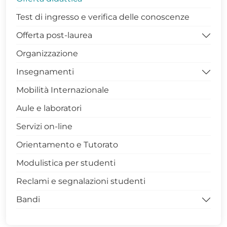
Test di ingresso e verifica delle conoscenze
Offerta post-laurea
Organizzazione
Dottorati di Ricerca DISBA
Insegnamenti
Contatti Coordinatrice Dottorato
Mobilità Internazionale
Gruppo di Assicurazione della Qualità
Competenze trasversali in Unibas
Aule e laboratori
PhDiaries
Archivio Insegnamenti
Servizi on-line
Infrastrutture di Ricerca
Archivio Insegnamenti corso di laurea in
Matematica (L 35)
Orientamento e Tutorato
Internazionalizzazione
Archivio Insegnamenti corso di laurea
Modulistica per studenti
Terza Missione
Magistrale in Matematica (LM 40)
Reclami e segnalazioni studenti
Avvisi Dottorato
Bandi
Modulistica Dottorandi
Archivio Dottorati
Bandi per la didattica