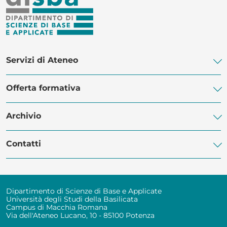
MASTER DISBA
Servizi di Ateneo
Offerta formativa
Biblioteca di Ateneo
Centro Linguistico di Ateneo
Archivio
Corsi di Studio
POLiS Orientamento Studenti
Dottorati di ricerca
Contatti
Servizi Informatici
Manifesti degli studi
Master
Servizio Disabilità
Eventi
Programma Erasmus
Rubrica telefonica
Servizio Civile Universale
Bandi e contratti
Dipartimento di Scienze di Base e Applicate
Segreteria studenti
Università degli Studi della Basilicata
Amministrazione trasparente
Campus di Macchia Romana
Ufficio Tirocini
Via dell'Ateneo Lucano, 10 - 85100 Potenza