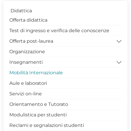
Didattica
Offerta didattica
Test di ingresso e verifica delle conoscenze
Offerta post-laurea
Organizzazione
Dottorati di Ricerca DISBA
Insegnamenti
Contatti Coordinatrice Dottorato
Mobilità Internazionale
Gruppo di Assicurazione della Qualità
Competenze trasversali in Unibas
Aule e laboratori
PhDiaries
Archivio Insegnamenti
Servizi on-line
Infrastrutture di Ricerca
Archivio Insegnamenti corso di laurea in
Matematica (L 35)
Orientamento e Tutorato
Internazionalizzazione
Archivio Insegnamenti corso di laurea
Modulistica per studenti
Terza Missione
Magistrale in Matematica (LM 40)
Reclami e segnalazioni studenti
Avvisi Dottorato