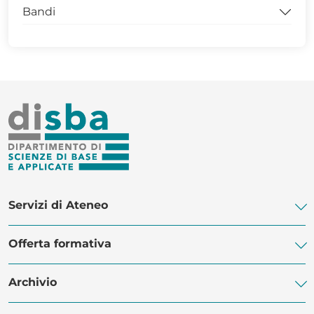
Bandi
Modulistica Dottorandi
Archivio Dottorati
Bandi per la didattica
SCIENZE XL CICLO
Bandi per studenti e dottorandi
SCIENZE XXXIX CICLO
Modulistica docenti dottorandi
MASTER DISBA
Servizi di Ateneo
Offerta formativa
Biblioteca di Ateneo
Centro Linguistico di Ateneo
Archivio
Corsi di Studio
POLiS Orientamento Studenti
Dottorati di ricerca