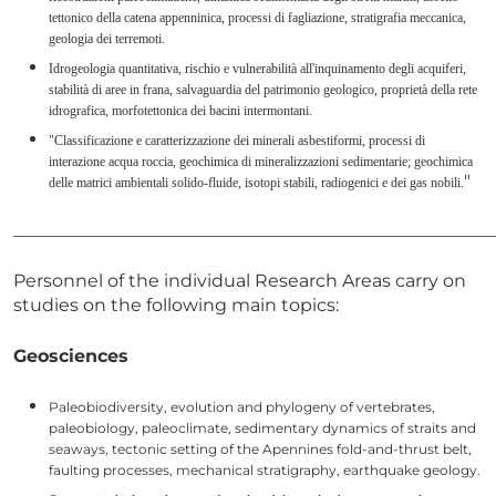
tettonico della catena appenninica, processi di fagliazione, stratigrafia meccanica,
geologia dei terremoti.
Idrogeologia quantitativa, rischio e vulnerabilità all'inquinamento degli acquiferi,
stabilità di aree in frana, salvaguardia del patrimonio geologico, proprietà della rete
idrografica, morfotettonica dei bacini intermontani.
"Classificazione e caratterizzazione dei minerali asbestiformi, processi di
interazione acqua roccia, geochimica di mineralizzazioni sedimentarie; geochimica
"
delle matrici ambientali solido-fluide, isotopi stabili, radiogenici e dei gas nobili.
______________________________________________________
Personnel of the individual Research Areas carry on
studies on the following main topics:
Geosciences
Paleobiodiversity, evolution and phylogeny of vertebrates,
paleobiology, paleoclimate, sedimentary dynamics of straits and
seaways, tectonic setting of the Apennines fold-and-thrust belt,
faulting processes, mechanical stratigraphy, earthquake geology.