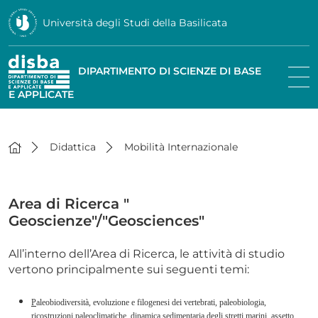
Università degli Studi della Basilicata
DIPARTIMENTO DI SCIENZE DI BASE
E APPLICATE
Didattica
Mobilità Internazionale
Area di Ricerca "
Geoscienze"/"Geosciences"
All’interno dell’Area di Ricerca, le attività di studio
vertono principalmente sui seguenti temi:
P
aleobiodiversità, evoluzione e filogenesi dei vertebrati, paleobiologia,
ricostruzioni paleoclimatiche, dinamica sedimentaria degli stretti marini, assetto