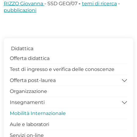
RIZZO Giovanna
- SSD GEO/07
-
temi di ricerca
-
pubblicazioni
Didattica
Offerta didattica
Test di ingresso e verifica delle conoscenze
Offerta post-laurea
Organizzazione
Dottorati di Ricerca DISBA
Insegnamenti
Contatti Coordinatrice Dottorato
Mobilità Internazionale
Gruppo di Assicurazione della Qualità
Competenze trasversali in Unibas
Aule e laboratori
PhDiaries
Archivio Insegnamenti
Servizi on-line
Infrastrutture di Ricerca