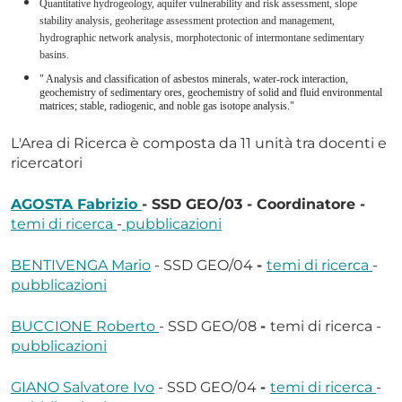
Quantitative hydrogeology, aquifer vulnerability and risk assessment, slope
stability analysis, geoheritage assessment protection and management,
hydrographic network analysis, morphotectonic of intermontane sedimentary
basins.
" Analysis and classification of asbestos minerals, water-rock interaction,
geochemistry of sedimentary ores, geochemistry of solid and fluid environmental
matrices; stable, radiogenic, and noble gas isotope analysis."
L'Area di Ricerca è composta da 11 unità tra docenti e
ricercatori
AGOSTA Fabrizio
- SSD GEO/03 - Coordinatore -
temi di ricerca
-
pubblicazioni
BENTIVENGA Mario
- SSD GEO/04
-
temi di ricerca
-
pubblicazioni
BUCCIONE Roberto
- SSD GEO/08
-
temi di ricerca -
pubblicazioni
GIANO Salvatore Ivo
- SSD GEO/04
-
temi di ricerca
-