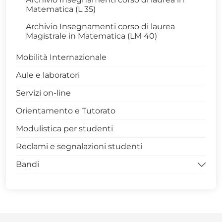
Matematica (L 35)
Internazionalizzazione
Archivio Insegnamenti corso di laurea
Terza Missione
Magistrale in Matematica (LM 40)
Avvisi Dottorato
Mobilità Internazionale
Modulistica Dottorandi
Aule e laboratori
Archivio Dottorati
Servizi on-line
SCIENZE XL CICLO
Orientamento e Tutorato
SCIENZE XXXIX CICLO
Modulistica per studenti
Modulistica docenti dottorandi
Reclami e segnalazioni studenti
MASTER DISBA
Bandi
Bandi per la didattica
Bandi per studenti e dottorandi