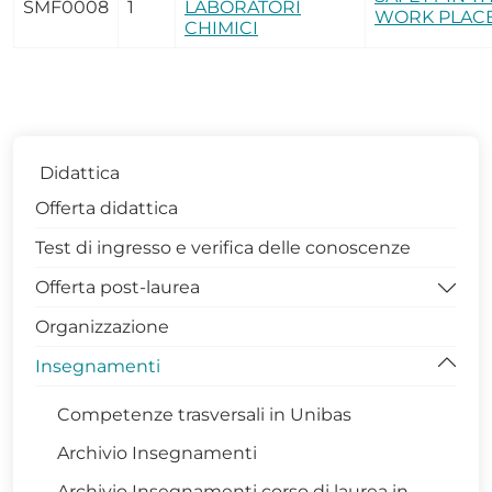
SMF0008
1
LABORATORI
WORK PLAC
CHIMICI
Didattica
Offerta didattica
Test di ingresso e verifica delle conoscenze
Offerta post-laurea
Organizzazione
Dottorati di Ricerca DISBA
Insegnamenti
Contatti Coordinatrice Dottorato
Gruppo di Assicurazione della Qualità
Competenze trasversali in Unibas
PhDiaries
Archivio Insegnamenti
Infrastrutture di Ricerca
Archivio Insegnamenti corso di laurea in