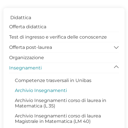
Didattica
Offerta didattica
Test di ingresso e verifica delle conoscenze
Offerta post-laurea
Organizzazione
Dottorati di Ricerca DISBA
Insegnamenti
Contatti Coordinatrice Dottorato
Gruppo di Assicurazione della Qualità
Competenze trasversali in Unibas
PhDiaries
Archivio Insegnamenti
Infrastrutture di Ricerca
Archivio Insegnamenti corso di laurea in
Matematica (L 35)
Internazionalizzazione
Archivio Insegnamenti corso di laurea
Terza Missione
Magistrale in Matematica (LM 40)