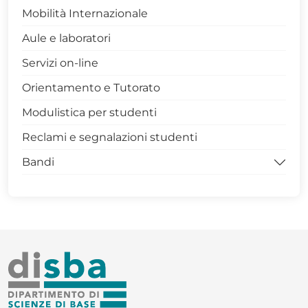
Avvisi Dottorato
Mobilità Internazionale
Modulistica Dottorandi
Aule e laboratori
Archivio Dottorati
Servizi on-line
SCIENZE XL CICLO
Orientamento e Tutorato
SCIENZE XXXIX CICLO
Modulistica per studenti
Modulistica docenti dottorandi
Reclami e segnalazioni studenti
MASTER DISBA
Bandi
Bandi per la didattica
Bandi per studenti e dottorandi