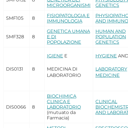
MICROORGANISMI
GENETICS
FISIOPATOLOGIA E
PHYSIOPATH
SMF105
8
IMMUNOLOGIA
AND IMMUNO
GENETICA UMANA
HUMAN AND
SMF328
8
E DI
POPULATION
POPOLAZIONE
GENETICS
IGIENE
E
HYGIENE
AN
DIS0131
8
MEDICINA DI
LABORATORY
LABORATORIO
MEDICINE
BIOCHIMICA
CLINICA E
CLINICAL
DIS0066
8
LABORATORIO
BIOCHEMIST
(mutuato da
AND LABORA
Farmacia)