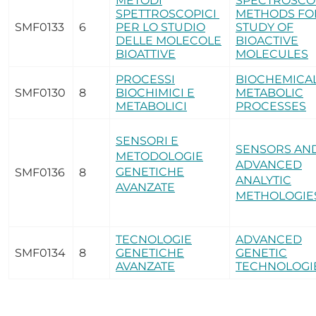
METODI
SPECTROSCO
SPETTROSCOPICI
METHODS FO
SMF0133
6
PER LO STUDIO
STUDY OF
DELLE MOLECOLE
BIOACTIVE
BIOATTIVE
MOLECULES
PROCESSI
BIOCHEMICA
SMF0130
8
BIOCHIMICI E
METABOLIC
METABOLICI
PROCESSES
SENSORI E
SENSORS AN
METODOLOGIE
ADVANCED
GENETICHE
SMF0136
8
ANALYTIC
AVANZATE
METHOLOGIE
TECNOLOGIE
ADVANCED
SMF0134
8
GENETICHE
GENETIC
AVANZATE
TECHNOLOGI