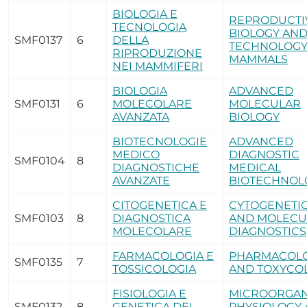
BIOLOGIA E
REPRODUCTI
TECNOLOGIA
BIOLOGY AN
SMF0137
6
DELLA
TECHNOLOGY
RIPRODUZIONE
MAMMALS
NEI MAMMIFERI
BIOLOGIA
ADVANCED
SMF0131
6
MOLECOLARE
MOLECULAR
AVANZATA
BIOLOGY
BIOTECNOLOGIE
ADVANCED
MEDICO
DIAGNOSTIC
SMF0104
8
DIAGNOSTICHE
MEDICAL
AVANZATE
BIOTECHNOL
CITOGENETICA E
CYTOGENETI
SMF0103
8
DIAGNOSTICA
AND MOLECU
MOLECOLARE
DIAGNOSTICS
FARMACOLOGIA E
PHARMACOL
SMF0135
7
TOSSICOLOGIA
AND TOXYCO
FISIOLOGIA E
MICROORGAN
SMF0132
8
GENETICA DEI
PHYSIOLOGY