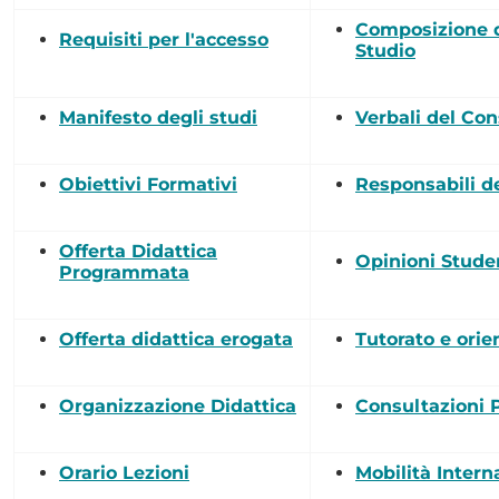
Composizione d
Requisiti per l'accesso
Studio
Manifesto degli studi
Verbali del Con
Obiettivi Formativi
Responsabili de
Offerta Didattica
Opinioni Stude
Programmata
Offerta didattica erogata
Tutorato e ori
Organizzazione Didattica
Consultazioni 
Orario Lezioni
Mobilità Intern