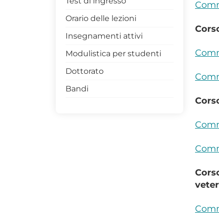
Test di ingresso
Commi
Orario delle lezioni
Corso
Insegnamenti attivi
Commi
Modulistica per studenti
Dottorato
Commi
Bandi
Corso
Commi
Commi
Corso
veter
Commi